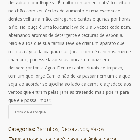
desvairado por limpeza. É muito comum encontrá-lo deitado
no chão com seu óculos de aumento e uma escova de
dentes velha na mão, esfregando cantos e quinas por horas
a fio. Na louça é uma loucura: lava de 3 a 5 vezes cada item,
alternando aromas de detergente e texturas de esponja.
Não é a toa que sua família teve de criar um aparato que
recicla a água da pia para que Joca, como é carinhosamente
chamado, pudesse lavar suas louças em paz sem
desperdiçar tanta água. Dentre tantos rituais de limpeza,
tem um que Jorge Camilo não deixa passar nem um dia que
seja: ao acordar se ajoelha ao lado da cama e agradece aos
ventos que entram pelas janelas trazendo mais poeira para
que ele possa limpar.
Fora de estoque
Categorias:
Barrinhos
,
Decorativos
,
Vasos
Tags:
artesanal
,
cachepô
,
casa
,
cerâmica
,
decor
,