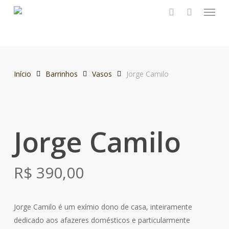
Menu
Skip
to
search
main
content
Início
Barrinhos
Vasos
Jorge Camilo
Jorge Camilo
R$
390,00
Jorge Camilo é um exímio dono de casa, inteiramente
dedicado aos afazeres domésticos e particularmente